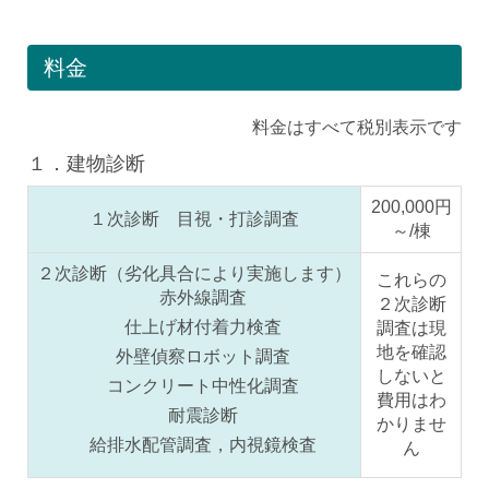
料金
料金はすべて税別表示です
１．建物診断
200,000円
１次診断 目視・打診調査
～/棟
２次診断（劣化具合により実施します）
これらの
赤外線調査
２次診断
仕上げ材付着力検査
調査は現
地を確認
外壁偵察ロボット調査
しないと
コンクリート中性化調査
費用はわ
耐震診断
かりませ
給排水配管調査，内視鏡検査
ん