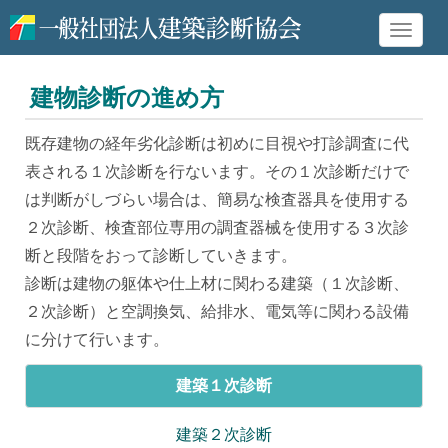
Toggle
naviga
建物診断の進め方
既存建物の経年劣化診断は初めに目視や打診調査に代
表される１次診断を行ないます。その１次診断だけで
は判断がしづらい場合は、簡易な検査器具を使用する
２次診断、検査部位専用の調査器械を使用する３次診
断と段階をおって診断していきます。
診断は建物の躯体や仕上材に関わる建築（１次診断、
２次診断）と空調換気、給排水、電気等に関わる設備
に分けて行います。
建築１次診断
建築２次診断