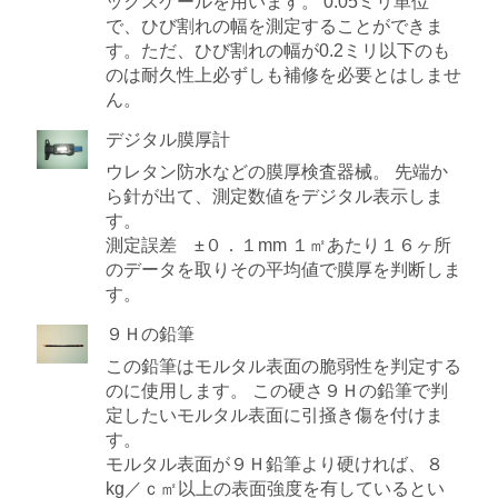
ックスケールを用います。 0.05ミリ単位
で、ひび割れの幅を測定することができま
す。ただ、ひび割れの幅が0.2ミリ以下のも
のは耐久性上必ずしも補修を必要とはしませ
ん。
デジタル膜厚計
ウレタン防水などの膜厚検査器械。 先端か
ら針が出て、測定数値をデジタル表示しま
す。
測定誤差 ±０．１mm １㎡あたり１６ヶ所
のデータを取りその平均値で膜厚を判断しま
す。
９Ｈの鉛筆
この鉛筆はモルタル表面の脆弱性を判定する
のに使用します。 この硬さ９Ｈの鉛筆で判
定したいモルタル表面に引掻き傷を付けま
す。
モルタル表面が９Ｈ鉛筆より硬ければ、８
kg／ｃ㎡以上の表面強度を有しているとい