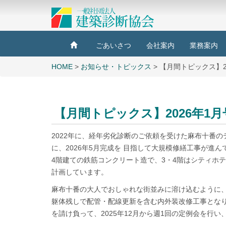
ごあいさつ
会社案内
業務案内
HOME
>
お知らせ・トピックス
> 【月間トピックス】2
【月間トピックス】2026年1月
2022年に、経年劣化診断のご依頼を受けた麻布十番
に、2026年5月完成を 目指して大規模修繕工事が進ん
4階建ての鉄筋コンクリート造で、3・4階はシティホ
計画しています。
麻布十番の大人でおしゃれな街並みに溶け込むように
躯体残しで配管・配線更新を含む内外装改修工事とな
を請け負って、2025年12月から週1回の定例会を行